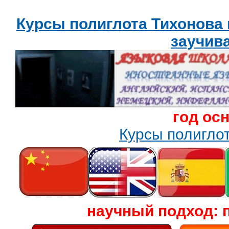
Курсы полиглота Тихонова
заучив
год ос
Курсы полигл
научный подход: 