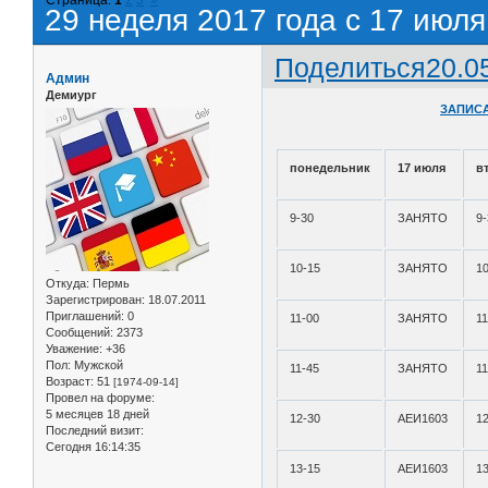
29 неделя 2017 года с 17 июля
Поделиться
20.0
Админ
Демиург
ЗАПИСА
понедельник
17 июля
в
9-30
ЗАНЯТО
9
10-15
ЗАНЯТО
1
Откуда:
Пермь
Зарегистрирован
: 18.07.2011
Приглашений:
0
11-00
ЗАНЯТО
11
Сообщений:
2373
Уважение:
+36
Пол:
Мужской
11-45
ЗАНЯТО
11
Возраст:
51
[1974-09-14]
Провел на форуме:
5 месяцев 18 дней
12-30
АЕИ1603
1
Последний визит:
Сегодня 16:14:35
13-15
АЕИ1603
1