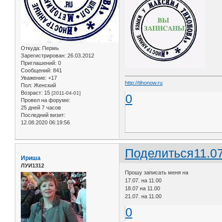
Откуда:
Пермь
Зарегистрирован
: 26.03.2012
Приглашений:
0
Сообщений:
841
Уважение:
+17
http://tihonow.ru
Пол:
Женский
Возраст:
15
[2011-04-01]
0
Провел на форуме:
25 дней 7 часов
Последний визит:
12.08.2020 06:19:56
Поделиться
11.0
Ириша
ЛУИ1312
Прошу записать меня на
17.07. на 11.00
18.07 на 11.00
21.07. на 11.00
0