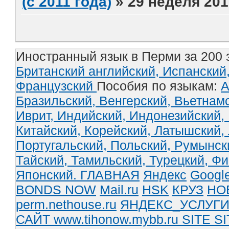
(с 2011 года)
»
29 неделя 201
Иностранный язык в Перми за 200 
Британский английский,
Испанский
Французский
Пособия по языкам:
А
Бразильский,
Венгерский,
Вьетнам
Иврит,
Индийский,
Индонезийский,
Китайский,
Корейский,
Латышский,
Португальский,
Польский,
Румынск
Тайский,
Тамильский,
Турецкий,
Фи
Японский.
ГЛАВНАЯ
Яндекс
Googl
BONDS NOW
Mail.ru
HSK
КРУЗ
НО
perm.nethouse.ru
ЯНДЕКС_УСЛУГ
САЙТ www.tihonow.mybb.ru
SITE
SI