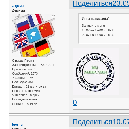
Поделиться
23.0
Админ
Демиург
Инга написал(а):
Запишите меня
18.07 на 17-00 и 18-30
20.07 на 17-00 и 18-30
Откуда:
Пермь
Зарегистрирован
: 18.07.2011
Приглашений:
0
Сообщений:
2373
Уважение:
+36
Пол:
Мужской
Возраст:
51
[1974-09-14]
Провел на форуме:
5 месяцев 18 дней
Последний визит:
0
Сегодня 16:14:35
Поделиться
10.0
Igor_vm
МЯИ1706