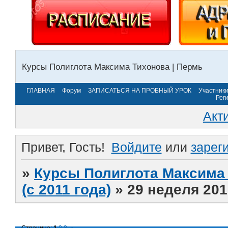
Курсы Полиглота Максима Тихонова | Пермь
ГЛАВНАЯ
Форум
ЗАПИСАТЬСЯ НА ПРОБНЫЙ УРОК
Участник
Рег
Акт
Привет, Гость!
Войдите
или
зарег
»
Курсы Полиглота Максима 
(с 2011 года)
»
29 неделя 201
Страница:
1
2
3
»