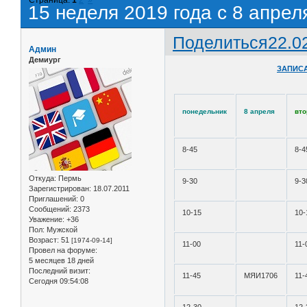
15 неделя 2019 года с 8 апрел
Поделиться
22.0
Админ
Демиург
ЗАПИСА
понедельник
8 апреля
вто
8-45
8-4
Откуда:
Пермь
9-30
9-3
Зарегистрирован
: 18.07.2011
Приглашений:
0
Сообщений:
2373
10-15
10-
Уважение:
+36
Пол:
Мужской
Возраст:
51
[1974-09-14]
11-00
11-
Провел на форуме:
5 месяцев 18 дней
Последний визит:
11-45
МЯИ1706
11-
Сегодня 09:54:08