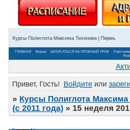
Курсы Полиглота Максима Тихонова | Пермь
ГЛАВНАЯ
Форум
ЗАПИСАТЬСЯ НА ПРОБНЫЙ УРОК
Участник
Рег
Акт
Привет, Гость!
Войдите
или
зарег
»
Курсы Полиглота Максима 
(с 2011 года)
»
15 неделя 201
Страница:
1
2
»