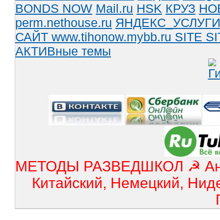
BONDS NOW
Mail.ru
HSK
КРУЗ
НО
perm.nethouse.ru
ЯНДЕКС_УСЛУГ
САЙТ www.tihonow.mybb.ru
SITE
SI
АКТИВные темы
МЕТОДЫ РАЗВЕДШКОЛ ☭ Англ
Китайский, Немецкий, Нид