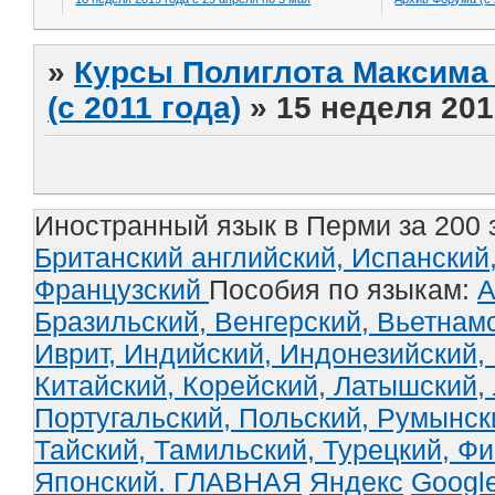
»
Курсы Полиглота Максима 
(с 2011 года)
»
15 неделя 201
Иностранный язык в Перми за 200 
Британский английский,
Испанский
Французский
Пособия по языкам:
А
Бразильский,
Венгерский,
Вьетнам
Иврит,
Индийский,
Индонезийский,
Китайский,
Корейский,
Латышский,
Португальский,
Польский,
Румынск
Тайский,
Тамильский,
Турецкий,
Фи
Японский.
ГЛАВНАЯ
Яндекс
Googl