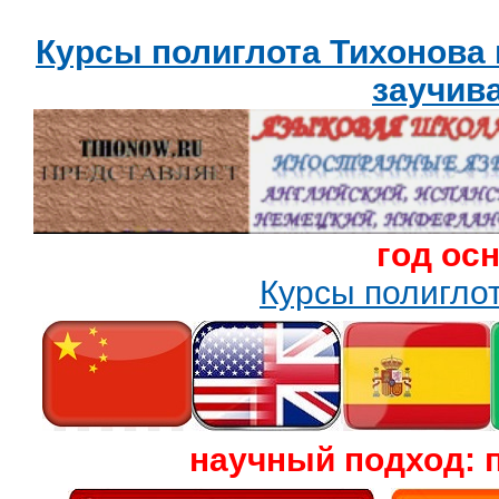
Курсы полиглота Тихонова
заучив
год ос
Курсы полигл
научный подход: 