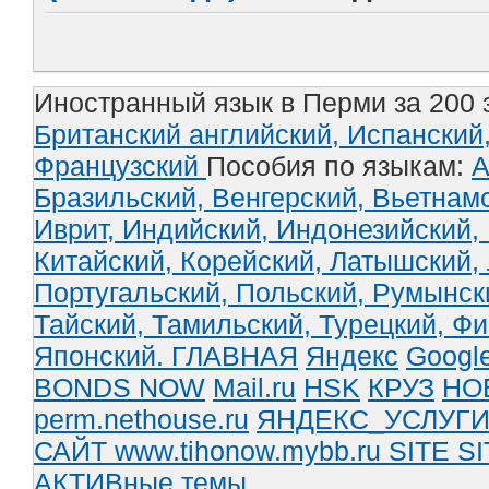
Иностранный язык в Перми за 200 
Британский английский,
Испанский
Французский
Пособия по языкам:
А
Бразильский,
Венгерский,
Вьетнам
Иврит,
Индийский,
Индонезийский,
Китайский,
Корейский,
Латышский,
Португальский,
Польский,
Румынск
Тайский,
Тамильский,
Турецкий,
Фи
Японский.
ГЛАВНАЯ
Яндекс
Googl
BONDS NOW
Mail.ru
HSK
КРУЗ
НО
perm.nethouse.ru
ЯНДЕКС_УСЛУГ
САЙТ www.tihonow.mybb.ru
SITE
SI
АКТИВные темы