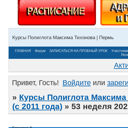
Курсы Полиглота Максима Тихонова | Пермь
ГЛАВНАЯ
Форум
ЗАПИСАТЬСЯ НА ПРОБНЫЙ УРОК
Участник
Рег
Акт
Привет, Гость!
Войдите
или
зарег
»
Курсы Полиглота Максима 
(с 2011 года)
»
53 неделя 202
Страница:
1