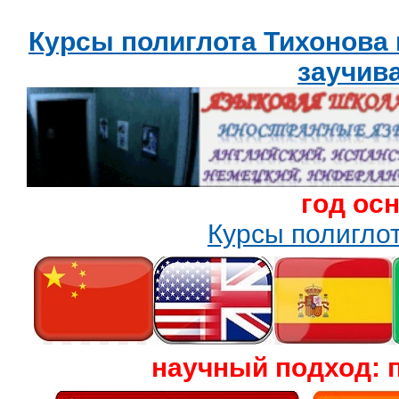
Курсы полиглота Тихонова
заучив
год ос
Курсы полигл
научный подход: 