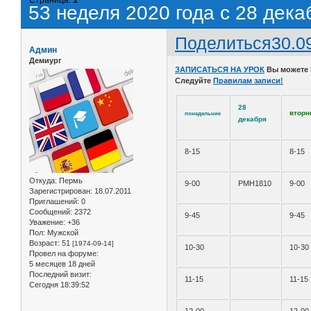
53 неделя 2020 года с 28 дека
Поделиться
30.0
Админ
Демиург
ЗАПИСАТЬСЯ НА УРОК
Вы можете
Следуйте
Правилам записи!
28
вторн
понедельник
декабря
8-15
8-15
Откуда:
Пермь
9-00
РМН1810
9-00
Зарегистрирован
: 18.07.2011
Приглашений:
0
Сообщений:
2372
9-45
9-45
Уважение:
+36
Пол:
Мужской
Возраст:
51
[1974-09-14]
10-30
10-30
Провел на форуме:
5 месяцев 18 дней
Последний визит:
11-15
11-15
Сегодня 18:39:52