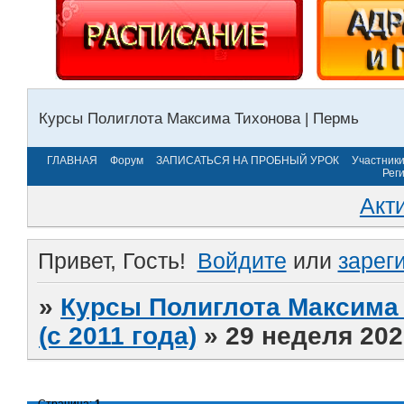
Курсы Полиглота Максима Тихонова | Пермь
ГЛАВНАЯ
Форум
ЗАПИСАТЬСЯ НА ПРОБНЫЙ УРОК
Участник
Рег
Акт
Привет, Гость!
Войдите
или
зарег
»
Курсы Полиглота Максима 
(с 2011 года)
»
29 неделя 202
Страница:
1