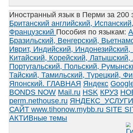
Иностранный язык в Перми за 200 
Британский английский,
Испанский
Французский
Пособия по языкам:
А
Бразильский,
Венгерский,
Вьетнам
Иврит,
Индийский,
Индонезийский,
Китайский,
Корейский,
Латышский,
Португальский,
Польский,
Румынск
Тайский,
Тамильский,
Турецкий,
Фи
Японский.
ГЛАВНАЯ
Яндекс
Googl
BONDS NOW
Mail.ru
HSK
КРУЗ
НО
perm.nethouse.ru
ЯНДЕКС_УСЛУГ
САЙТ www.tihonow.mybb.ru
SITE
SI
АКТИВные темы