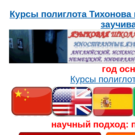
Курсы полиглота Тихонова
заучив
год ос
Курсы полигл
научный подход: 