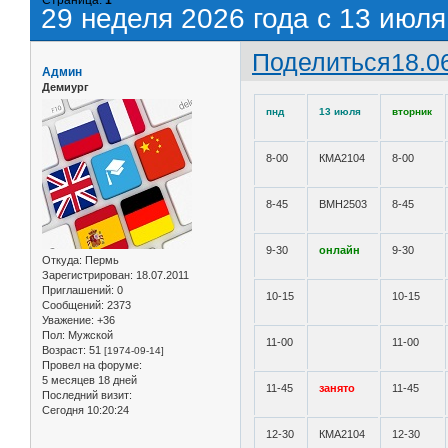
29 неделя 2026 года с 13 июля
Поделиться
18.0
Админ
Демиург
пнд
13 июля
вторник
8-00
КМА2104
8-00
8-45
ВМН2503
8-45
9-30
онлайн
9-30
Откуда:
Пермь
Зарегистрирован
: 18.07.2011
Приглашений:
0
10-15
10-15
Сообщений:
2373
Уважение:
+36
Пол:
Мужской
11-00
11-00
Возраст:
51
[1974-09-14]
Провел на форуме:
5 месяцев 18 дней
11-45
занято
11-45
Последний визит:
Сегодня 10:20:24
12-30
КМА2104
12-30